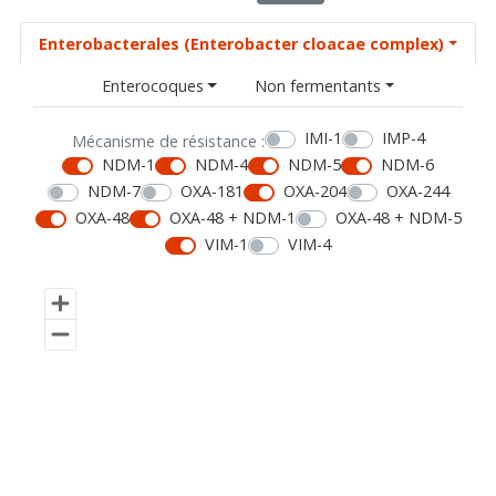
Enterobacterales (Enterobacter cloacae complex)
Enterocoques
Non fermentants
IMI-1
IMP-4
Mécanisme de résistance :
NDM-1
NDM-4
NDM-5
NDM-6
NDM-7
OXA-181
OXA-204
OXA-244
OXA-48
OXA-48 + NDM-1
OXA-48 + NDM-5
VIM-1
VIM-4