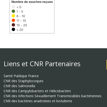
Nombre de souches reçues
< 0
1 - 5
6 - 10
11 - 15
15 - 20
> 20
Liens et CNR Partenaires
Santé Publique France
CNR des Staphylocoques
CNR des Salmonella
CNR des Campylobacters et Hélicobacters
CNR des Infections Sexuellement Transmissibles bactériennes
CNR des bactéries anaérobies et botulisme