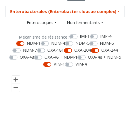
Enterobacterales (Enterobacter cloacae complex)
Enterocoques
Non fermentants
IMI-1
IMP-4
Mécanisme de résistance :
NDM-1
NDM-4
NDM-5
NDM-6
NDM-7
OXA-181
OXA-204
OXA-244
OXA-48
OXA-48 + NDM-1
OXA-48 + NDM-5
VIM-1
VIM-4