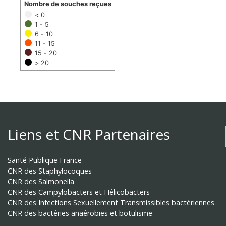
Nombre de souches reçues
< 0
1 - 5
6 - 10
11 - 15
15 - 20
> 20
Liens et CNR Partenaires
Santé Publique France
CNR des Staphylocoques
CNR des Salmonella
CNR des Campylobacters et Hélicobacters
CNR des Infections Sexuellement Transmissibles bactériennes
CNR des bactéries anaérobies et botulisme