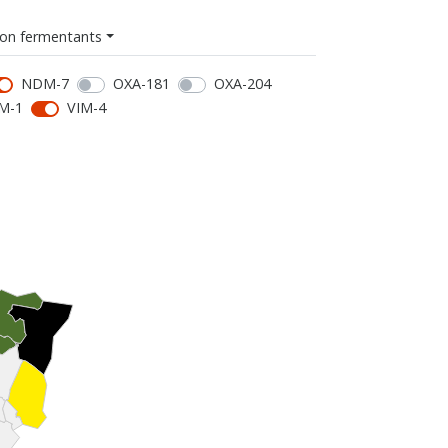
on fermentants
NDM-7
OXA-181
OXA-204
M-1
VIM-4