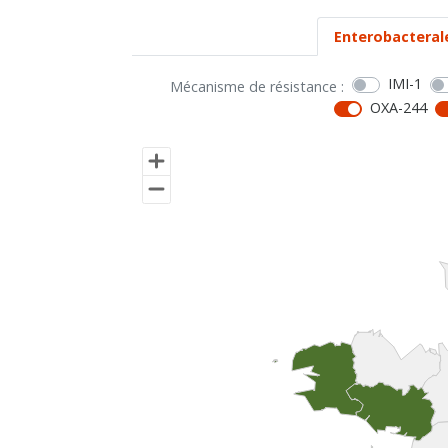
Enterobacteral
IMI-1
Mécanisme de résistance :
OXA-244