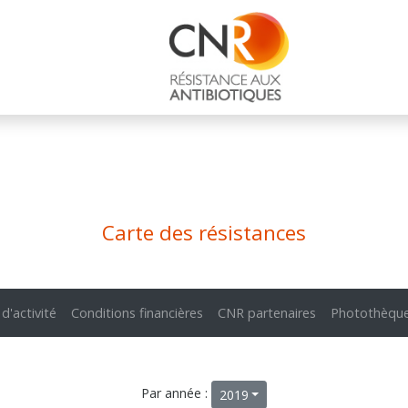
Carte des résistances
 d'activité
Conditions financières
CNR partenaires
Photothèqu
Par année :
2019