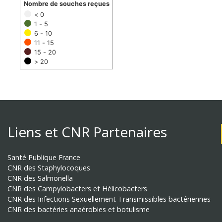
Nombre de souches reçues
< 0
1 - 5
6 - 10
11 - 15
15 - 20
> 20
Liens et CNR Partenaires
Santé Publique France
CNR des Staphylocoques
CNR des Salmonella
CNR des Campylobacters et Hélicobacters
CNR des Infections Sexuellement Transmissibles bactériennes
CNR des bactéries anaérobies et botulisme