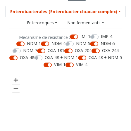
Enterobacterales (Enterobacter cloacae complex)
Enterocoques
Non fermentants
IMI-1
IMP-4
Mécanisme de résistance :
NDM-1
NDM-4
NDM-5
NDM-6
NDM-7
OXA-181
OXA-204
OXA-244
OXA-48
OXA-48 + NDM-1
OXA-48 + NDM-5
VIM-1
VIM-4