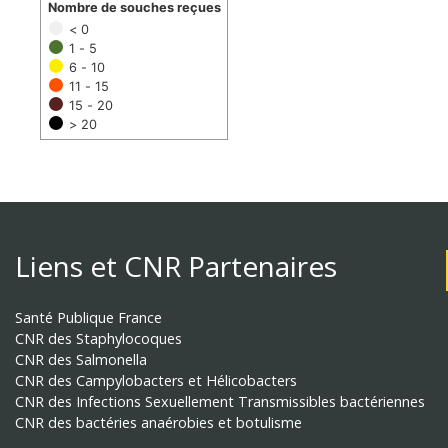
Nombre de souches reçues
< 0
1 - 5
6 - 10
11 - 15
15 - 20
> 20
Liens et CNR Partenaires
Santé Publique France
CNR des Staphylocoques
CNR des Salmonella
CNR des Campylobacters et Hélicobacters
CNR des Infections Sexuellement Transmissibles bactériennes
CNR des bactéries anaérobies et botulisme