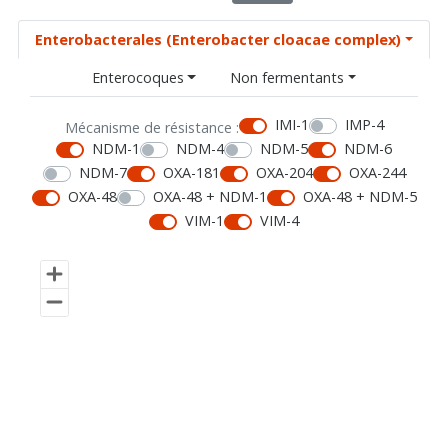
Enterobacterales (Enterobacter cloacae complex)
Enterocoques
Non fermentants
IMI-1
IMP-4
Mécanisme de résistance :
NDM-1
NDM-4
NDM-5
NDM-6
NDM-7
OXA-181
OXA-204
OXA-244
OXA-48
OXA-48 + NDM-1
OXA-48 + NDM-5
VIM-1
VIM-4