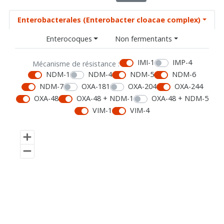
Enterobacterales (Enterobacter cloacae complex)
Enterocoques
Non fermentants
IMI-1
IMP-4
Mécanisme de résistance :
NDM-1
NDM-4
NDM-5
NDM-6
NDM-7
OXA-181
OXA-204
OXA-244
OXA-48
OXA-48 + NDM-1
OXA-48 + NDM-5
VIM-1
VIM-4