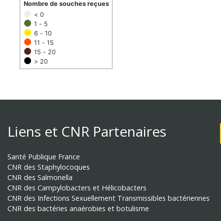
Nombre de souches reçues
< 0
1 - 5
6 - 10
11 - 15
15 - 20
> 20
Liens et CNR Partenaires
Santé Publique France
CNR des Staphylocoques
CNR des Salmonella
CNR des Campylobacters et Hélicobacters
CNR des Infections Sexuellement Transmissibles bactériennes
CNR des bactéries anaérobies et botulisme