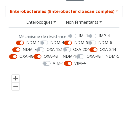
Enterobacterales (Enterobacter cloacae complex)
Enterocoques
Non fermentants
IMI-1
IMP-4
Mécanisme de résistance :
NDM-1
NDM-4
NDM-5
NDM-6
NDM-7
OXA-181
OXA-204
OXA-244
OXA-48
OXA-48 + NDM-1
OXA-48 + NDM-5
VIM-1
VIM-4