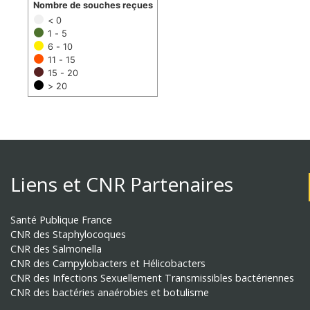
Nombre de souches reçues
< 0
1 - 5
6 - 10
11 - 15
15 - 20
> 20
Liens et CNR Partenaires
Santé Publique France
CNR des Staphylocoques
CNR des Salmonella
CNR des Campylobacters et Hélicobacters
CNR des Infections Sexuellement Transmissibles bactériennes
CNR des bactéries anaérobies et botulisme