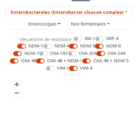
Enterobacterales (Enterobacter cloacae complex)
Enterocoques
Non fermentants
IMI-1
IMP-4
Mécanisme de résistance :
NDM-1
NDM-4
NDM-5
NDM-6
NDM-7
OXA-181
OXA-204
OXA-244
OXA-48
OXA-48 + NDM-1
OXA-48 + NDM-5
VIM-1
VIM-4