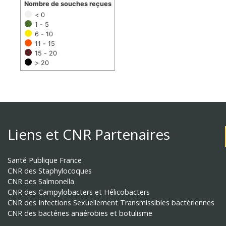
Nombre de souches reçues
< 0
1 - 5
6 - 10
11 - 15
15 - 20
> 20
Liens et CNR Partenaires
Santé Publique France
CNR des Staphylocoques
CNR des Salmonella
CNR des Campylobacters et Hélicobacters
CNR des Infections Sexuellement Transmissibles bactériennes
CNR des bactéries anaérobies et botulisme