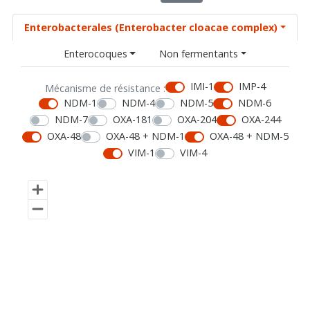
Enterobacterales (Enterobacter cloacae complex)
Enterocoques
Non fermentants
IMI-1
IMP-4
Mécanisme de résistance :
NDM-1
NDM-4
NDM-5
NDM-6
NDM-7
OXA-181
OXA-204
OXA-244
OXA-48
OXA-48 + NDM-1
OXA-48 + NDM-5
VIM-1
VIM-4