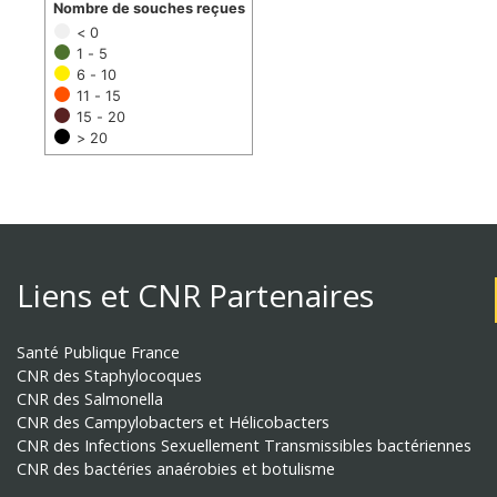
Nombre de souches reçues
< 0
1 - 5
6 - 10
11 - 15
15 - 20
> 20
Liens et CNR Partenaires
Santé Publique France
CNR des Staphylocoques
CNR des Salmonella
CNR des Campylobacters et Hélicobacters
CNR des Infections Sexuellement Transmissibles bactériennes
CNR des bactéries anaérobies et botulisme