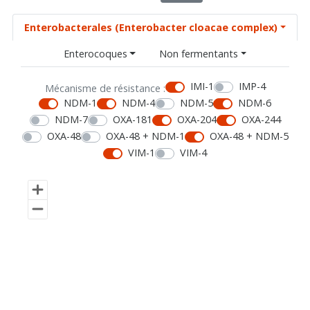
Enterobacterales (Enterobacter cloacae complex)
Enterocoques
Non fermentants
IMI-1
IMP-4
Mécanisme de résistance :
NDM-1
NDM-4
NDM-5
NDM-6
NDM-7
OXA-181
OXA-204
OXA-244
OXA-48
OXA-48 + NDM-1
OXA-48 + NDM-5
VIM-1
VIM-4