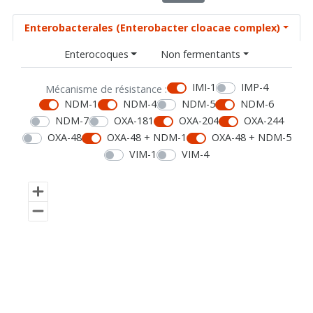
Enterobacterales (Enterobacter cloacae complex)
Enterocoques
Non fermentants
IMI-1
IMP-4
Mécanisme de résistance :
NDM-1
NDM-4
NDM-5
NDM-6
NDM-7
OXA-181
OXA-204
OXA-244
OXA-48
OXA-48 + NDM-1
OXA-48 + NDM-5
VIM-1
VIM-4