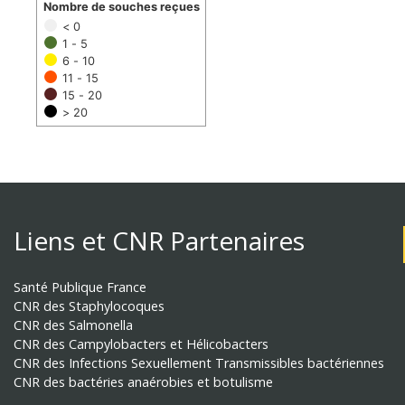
Nombre de souches reçues
< 0
1 - 5
6 - 10
11 - 15
15 - 20
> 20
Liens et CNR Partenaires
Santé Publique France
CNR des Staphylocoques
CNR des Salmonella
CNR des Campylobacters et Hélicobacters
CNR des Infections Sexuellement Transmissibles bactériennes
CNR des bactéries anaérobies et botulisme