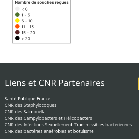
Nombre de souches reçues
< 0
1 - 5
6 - 10
11 - 15
15 - 20
> 20
Liens et CNR Partenaires
Santé Publique France
CNR des Staphylocoques
CNR des Salmonella
CNR des Campylobacters et Hélicobacters
CNR des Infections Sexuellement Transmissibles bactériennes
CNR des bactéries anaérobies et botulisme