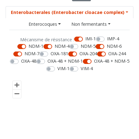
Enterobacterales (Enterobacter cloacae complex)
Enterocoques
Non fermentants
IMI-1
IMP-4
Mécanisme de résistance :
NDM-1
NDM-4
NDM-5
NDM-6
NDM-7
OXA-181
OXA-204
OXA-244
OXA-48
OXA-48 + NDM-1
OXA-48 + NDM-5
VIM-1
VIM-4