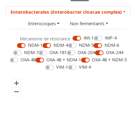
Enterobacterales (Enterobacter cloacae complex)
Enterocoques
Non fermentants
IMI-1
IMP-4
Mécanisme de résistance :
NDM-1
NDM-4
NDM-5
NDM-6
NDM-7
OXA-181
OXA-204
OXA-244
OXA-48
OXA-48 + NDM-1
OXA-48 + NDM-5
VIM-1
VIM-4