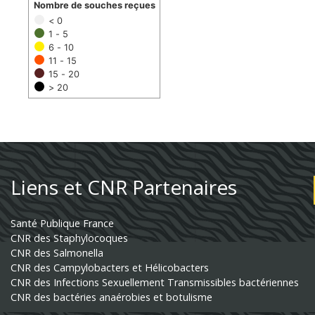
Nombre de souches reçues
< 0
1 - 5
6 - 10
11 - 15
15 - 20
> 20
Liens et CNR Partenaires
Santé Publique France
CNR des Staphylocoques
CNR des Salmonella
CNR des Campylobacters et Hélicobacters
CNR des Infections Sexuellement Transmissibles bactériennes
CNR des bactéries anaérobies et botulisme