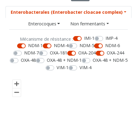
Enterobacterales (Enterobacter cloacae complex)
Enterocoques
Non fermentants
IMI-1
IMP-4
Mécanisme de résistance :
NDM-1
NDM-4
NDM-5
NDM-6
NDM-7
OXA-181
OXA-204
OXA-244
OXA-48
OXA-48 + NDM-1
OXA-48 + NDM-5
VIM-1
VIM-4