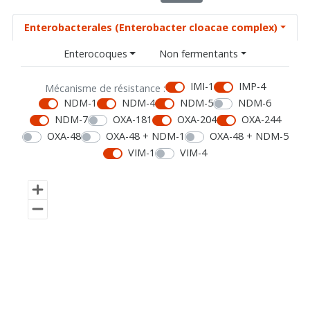
Enterobacterales (Enterobacter cloacae complex)
Enterocoques
Non fermentants
IMI-1
IMP-4
Mécanisme de résistance :
NDM-1
NDM-4
NDM-5
NDM-6
NDM-7
OXA-181
OXA-204
OXA-244
OXA-48
OXA-48 + NDM-1
OXA-48 + NDM-5
VIM-1
VIM-4