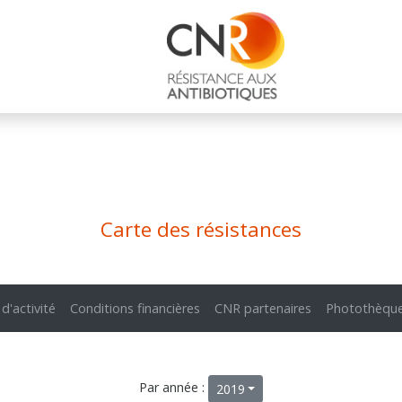
Carte des résistances
 d'activité
Conditions financières
CNR partenaires
Photothèqu
Par année :
2019