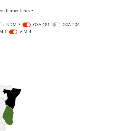
on fermentants
NDM-7
OXA-181
OXA-204
M-1
VIM-4