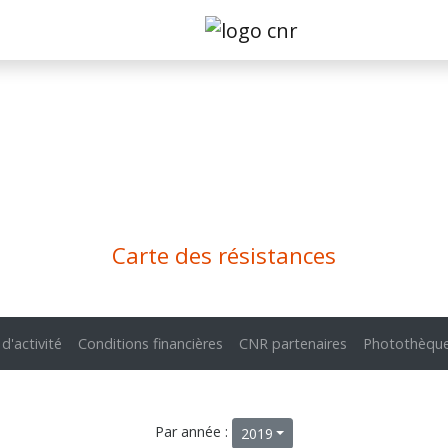
Carte des résistances
 d'activité
Conditions financières
CNR partenaires
Photothèqu
Par année :
2019