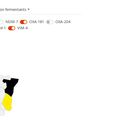
on fermentants
NDM-7
OXA-181
OXA-204
M-1
VIM-4