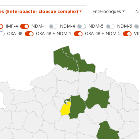
es (Enterobacter cloacae complex)
Enterocoques
N
IMP-4
NDM-1
NDM-4
NDM-5
NDM-6
OXA-48
OXA-48 + NDM-1
OXA-48 + NDM-5
VI