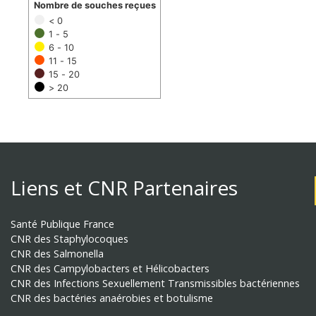
Nombre de souches reçues
< 0
1 - 5
6 - 10
11 - 15
15 - 20
> 20
Liens et CNR Partenaires
Santé Publique France
CNR des Staphylocoques
CNR des Salmonella
CNR des Campylobacters et Hélicobacters
CNR des Infections Sexuellement Transmissibles bactériennes
CNR des bactéries anaérobies et botulisme