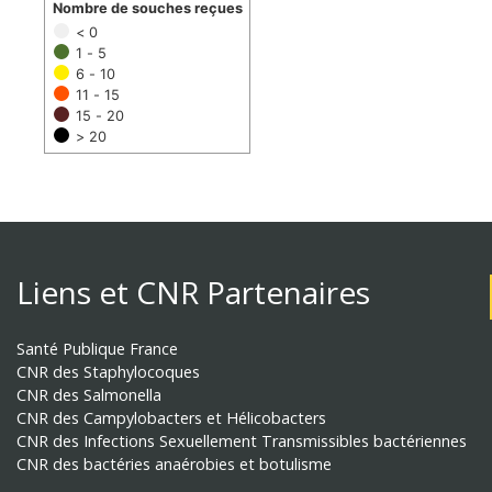
Nombre de souches reçues
< 0
1 - 5
6 - 10
11 - 15
15 - 20
> 20
Liens et CNR Partenaires
Santé Publique France
CNR des Staphylocoques
CNR des Salmonella
CNR des Campylobacters et Hélicobacters
CNR des Infections Sexuellement Transmissibles bactériennes
CNR des bactéries anaérobies et botulisme