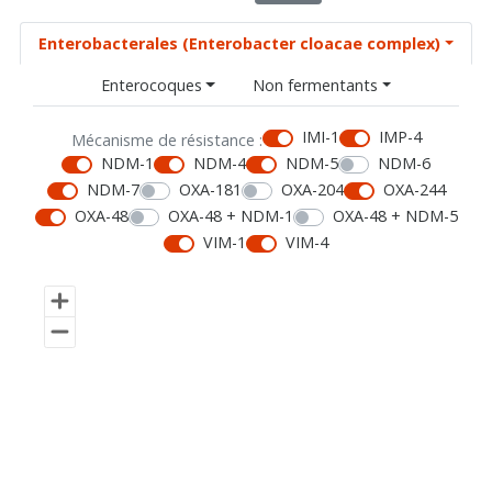
Enterobacterales (Enterobacter cloacae complex)
Enterocoques
Non fermentants
IMI-1
IMP-4
Mécanisme de résistance :
NDM-1
NDM-4
NDM-5
NDM-6
NDM-7
OXA-181
OXA-204
OXA-244
OXA-48
OXA-48 + NDM-1
OXA-48 + NDM-5
VIM-1
VIM-4