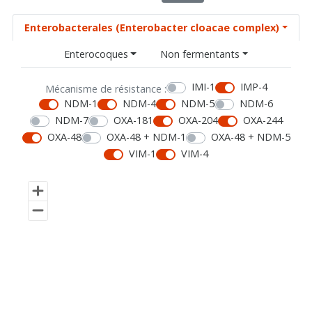
Enterobacterales (Enterobacter cloacae complex)
Enterocoques
Non fermentants
IMI-1
IMP-4
Mécanisme de résistance :
NDM-1
NDM-4
NDM-5
NDM-6
NDM-7
OXA-181
OXA-204
OXA-244
OXA-48
OXA-48 + NDM-1
OXA-48 + NDM-5
VIM-1
VIM-4