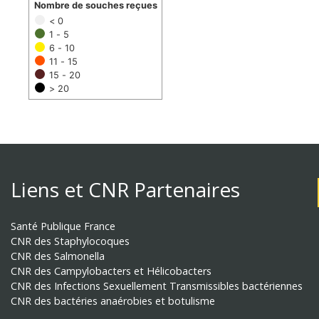
Nombre de souches reçues
< 0
1 - 5
6 - 10
11 - 15
15 - 20
> 20
Liens et CNR Partenaires
Santé Publique France
CNR des Staphylocoques
CNR des Salmonella
CNR des Campylobacters et Hélicobacters
CNR des Infections Sexuellement Transmissibles bactériennes
CNR des bactéries anaérobies et botulisme