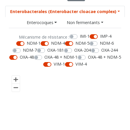
Enterobacterales (Enterobacter cloacae complex)
Enterocoques
Non fermentants
IMI-1
IMP-4
Mécanisme de résistance :
NDM-1
NDM-4
NDM-5
NDM-6
NDM-7
OXA-181
OXA-204
OXA-244
OXA-48
OXA-48 + NDM-1
OXA-48 + NDM-5
VIM-1
VIM-4