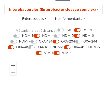
Enterobacterales (Enterobacter cloacae complex)
Enterocoques
Non fermentants
IMI-1
IMP-4
Mécanisme de résistance :
NDM-1
NDM-4
NDM-5
NDM-6
NDM-7
OXA-181
OXA-204
OXA-244
OXA-48
OXA-48 + NDM-1
OXA-48 + NDM-5
VIM-1
VIM-4