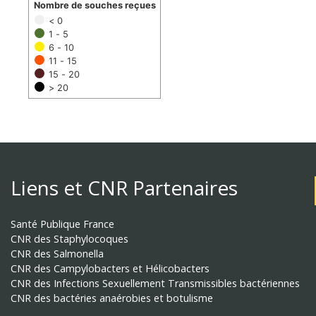
Nombre de souches reçues
< 0
1 - 5
6 - 10
11 - 15
15 - 20
> 20
Liens et CNR Partenaires
Santé Publique France
CNR des Staphylocoques
CNR des Salmonella
CNR des Campylobacters et Hélicobacters
CNR des Infections Sexuellement Transmissibles bactériennes
CNR des bactéries anaérobies et botulisme