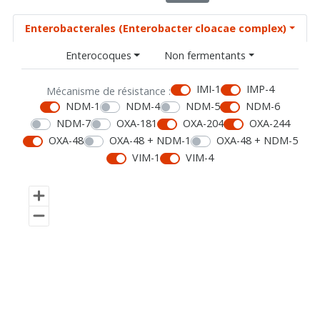
Enterobacterales (Enterobacter cloacae complex)
Enterocoques
Non fermentants
IMI-1
IMP-4
Mécanisme de résistance :
NDM-1
NDM-4
NDM-5
NDM-6
NDM-7
OXA-181
OXA-204
OXA-244
OXA-48
OXA-48 + NDM-1
OXA-48 + NDM-5
VIM-1
VIM-4