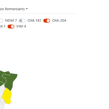
on fermentants
NDM-7
OXA-181
OXA-204
M-1
VIM-4