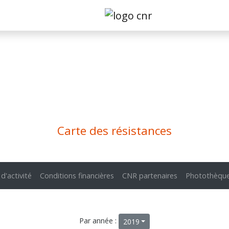
Carte des résistances
 d'activité
Conditions financières
CNR partenaires
Photothèqu
Par année :
2019