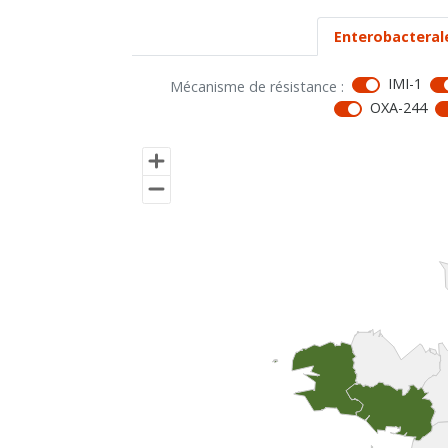
Enterobacteral
IMI-1
Mécanisme de résistance :
OXA-244