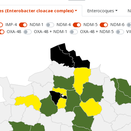
es (Enterobacter cloacae complex)
Enterocoques
N
IMP-4
NDM-1
NDM-4
NDM-5
NDM-6
OXA-48
OXA-48 + NDM-1
OXA-48 + NDM-5
VI