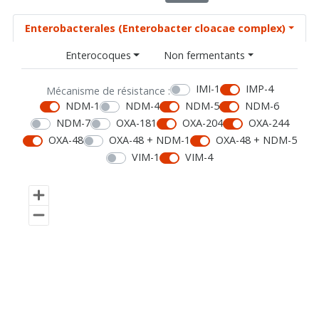
Enterobacterales (Enterobacter cloacae complex)
Enterocoques
Non fermentants
IMI-1
IMP-4
Mécanisme de résistance :
NDM-1
NDM-4
NDM-5
NDM-6
NDM-7
OXA-181
OXA-204
OXA-244
OXA-48
OXA-48 + NDM-1
OXA-48 + NDM-5
VIM-1
VIM-4