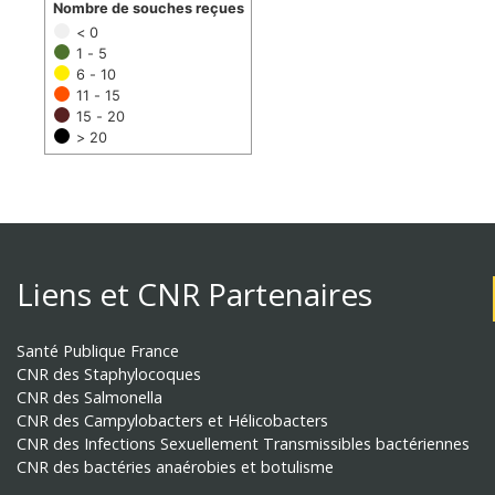
Nombre de souches reçues
< 0
1 - 5
6 - 10
11 - 15
15 - 20
> 20
Liens et CNR Partenaires
Santé Publique France
CNR des Staphylocoques
CNR des Salmonella
CNR des Campylobacters et Hélicobacters
CNR des Infections Sexuellement Transmissibles bactériennes
CNR des bactéries anaérobies et botulisme