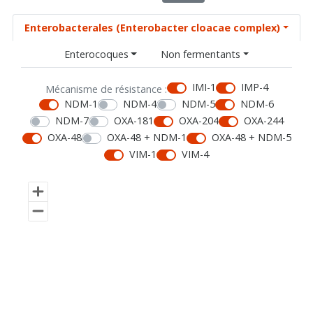
Enterobacterales (Enterobacter cloacae complex)
Enterocoques
Non fermentants
IMI-1
IMP-4
Mécanisme de résistance :
NDM-1
NDM-4
NDM-5
NDM-6
NDM-7
OXA-181
OXA-204
OXA-244
OXA-48
OXA-48 + NDM-1
OXA-48 + NDM-5
VIM-1
VIM-4