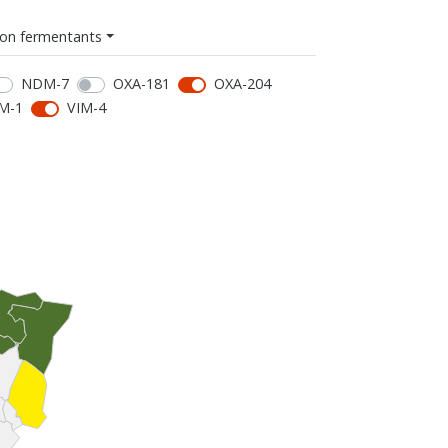
on fermentants
NDM-7
OXA-181
OXA-204
M-1
VIM-4