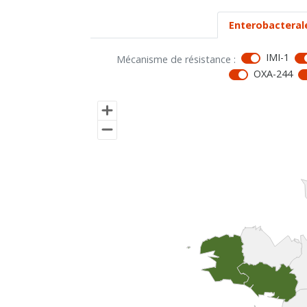
Enterobacteral
IMI-1
Mécanisme de résistance :
OXA-244