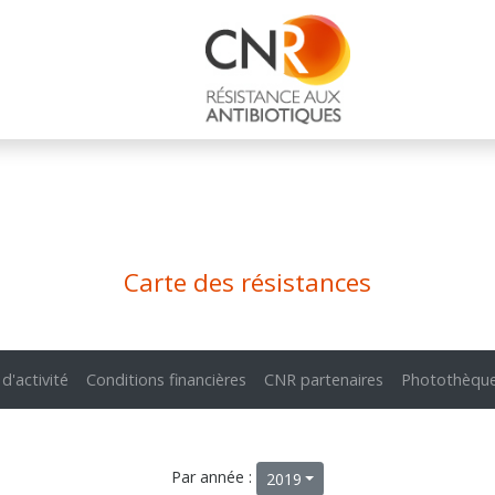
Carte des résistances
 d'activité
Conditions financières
CNR partenaires
Photothèqu
Par année :
2019