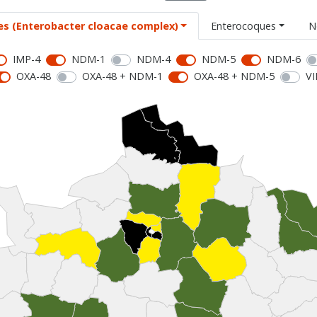
es (Enterobacter cloacae complex)
Enterocoques
N
IMP-4
NDM-1
NDM-4
NDM-5
NDM-6
OXA-48
OXA-48 + NDM-1
OXA-48 + NDM-5
VI