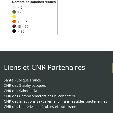
Nombre de souches reçues
< 0
1 - 5
6 - 10
11 - 15
15 - 20
> 20
Liens et CNR Partenaires
Santé Publique France
CNR des Staphylocoques
CNR des Salmonella
CNR des Campylobacters et Hélicobacters
CNR des Infections Sexuellement Transmissibles bactériennes
CNR des bactéries anaérobies et botulisme