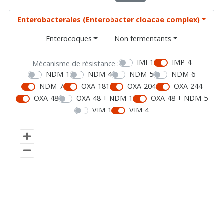
Enterobacterales (Enterobacter cloacae complex)
Enterocoques
Non fermentants
IMI-1
IMP-4
Mécanisme de résistance :
NDM-1
NDM-4
NDM-5
NDM-6
NDM-7
OXA-181
OXA-204
OXA-244
OXA-48
OXA-48 + NDM-1
OXA-48 + NDM-5
VIM-1
VIM-4