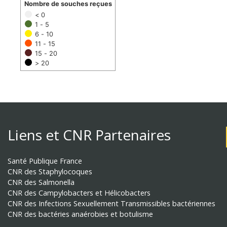
Nombre de souches reçues
< 0
1 - 5
6 - 10
11 - 15
15 - 20
> 20
Liens et CNR Partenaires
Santé Publique France
CNR des Staphylocoques
CNR des Salmonella
CNR des Campylobacters et Hélicobacters
CNR des Infections Sexuellement Transmissibles bactériennes
CNR des bactéries anaérobies et botulisme