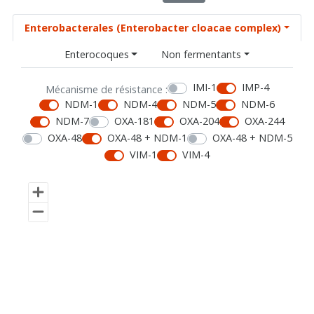
Enterobacterales (Enterobacter cloacae complex)
Enterocoques
Non fermentants
IMI-1
IMP-4
Mécanisme de résistance :
NDM-1
NDM-4
NDM-5
NDM-6
NDM-7
OXA-181
OXA-204
OXA-244
OXA-48
OXA-48 + NDM-1
OXA-48 + NDM-5
VIM-1
VIM-4