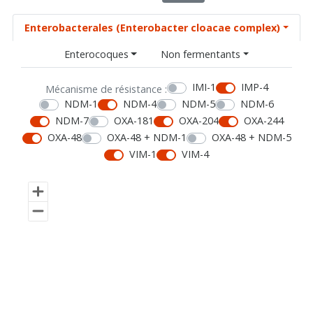
Enterobacterales (Enterobacter cloacae complex)
Enterocoques
Non fermentants
IMI-1
IMP-4
Mécanisme de résistance :
NDM-1
NDM-4
NDM-5
NDM-6
NDM-7
OXA-181
OXA-204
OXA-244
OXA-48
OXA-48 + NDM-1
OXA-48 + NDM-5
VIM-1
VIM-4