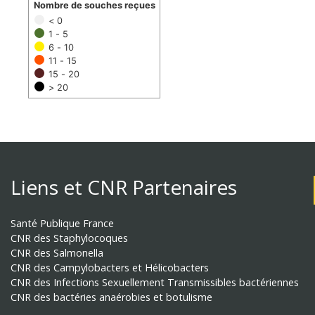
Nombre de souches reçues
< 0
1 - 5
6 - 10
11 - 15
15 - 20
> 20
Liens et CNR Partenaires
Santé Publique France
CNR des Staphylocoques
CNR des Salmonella
CNR des Campylobacters et Hélicobacters
CNR des Infections Sexuellement Transmissibles bactériennes
CNR des bactéries anaérobies et botulisme