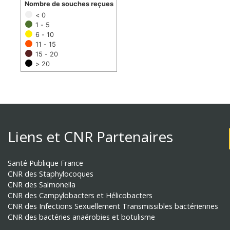
Nombre de souches reçues
< 0
1 - 5
6 - 10
11 - 15
15 - 20
> 20
Liens et CNR Partenaires
Santé Publique France
CNR des Staphylocoques
CNR des Salmonella
CNR des Campylobacters et Hélicobacters
CNR des Infections Sexuellement Transmissibles bactériennes
CNR des bactéries anaérobies et botulisme