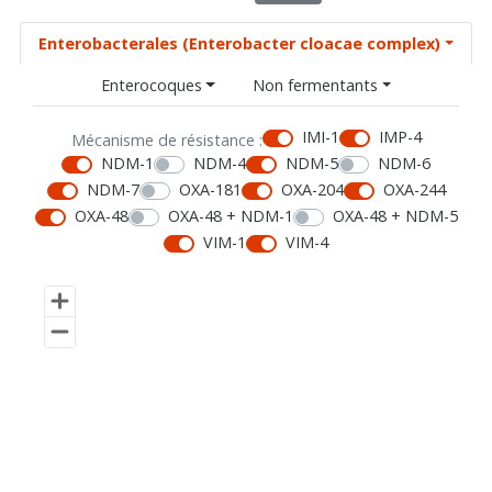
Enterobacterales (Enterobacter cloacae complex)
Enterocoques
Non fermentants
IMI-1
IMP-4
Mécanisme de résistance :
NDM-1
NDM-4
NDM-5
NDM-6
NDM-7
OXA-181
OXA-204
OXA-244
OXA-48
OXA-48 + NDM-1
OXA-48 + NDM-5
VIM-1
VIM-4