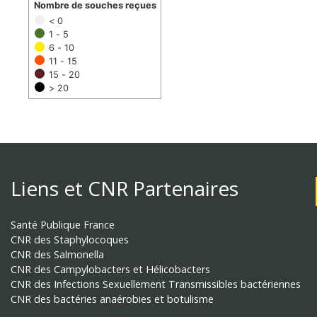
Nombre de souches reçues
< 0
1 - 5
6 - 10
11 - 15
15 - 20
> 20
Liens et CNR Partenaires
Santé Publique France
CNR des Staphylocoques
CNR des Salmonella
CNR des Campylobacters et Hélicobacters
CNR des Infections Sexuellement Transmissibles bactériennes
CNR des bactéries anaérobies et botulisme