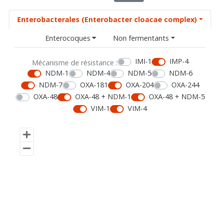
Enterobacterales (Enterobacter cloacae complex)
Enterocoques
Non fermentants
IMI-1
IMP-4
Mécanisme de résistance :
NDM-1
NDM-4
NDM-5
NDM-6
NDM-7
OXA-181
OXA-204
OXA-244
OXA-48
OXA-48 + NDM-1
OXA-48 + NDM-5
VIM-1
VIM-4