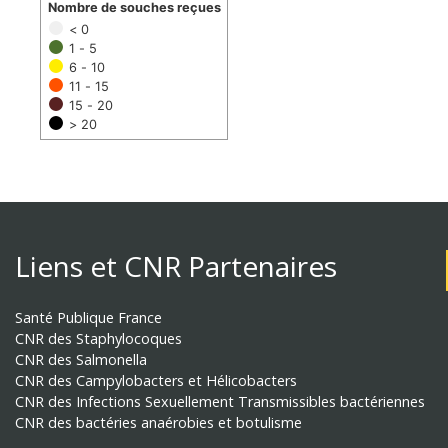
Nombre de souches reçues
< 0
1 - 5
6 - 10
11 - 15
15 - 20
> 20
Liens et CNR Partenaires
Santé Publique France
CNR des Staphylocoques
CNR des Salmonella
CNR des Campylobacters et Hélicobacters
CNR des Infections Sexuellement Transmissibles bactériennes
CNR des bactéries anaérobies et botulisme