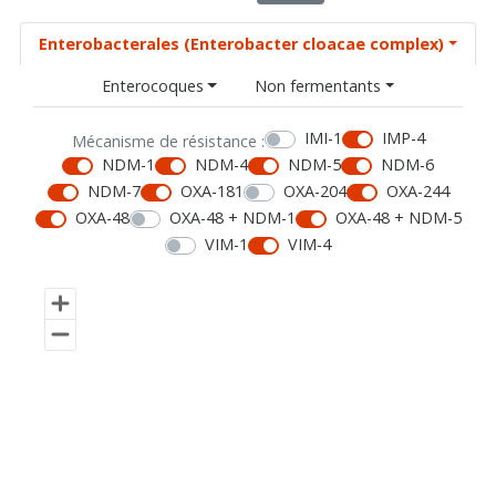
Enterobacterales (Enterobacter cloacae complex)
Enterocoques
Non fermentants
IMI-1
IMP-4
Mécanisme de résistance :
NDM-1
NDM-4
NDM-5
NDM-6
NDM-7
OXA-181
OXA-204
OXA-244
OXA-48
OXA-48 + NDM-1
OXA-48 + NDM-5
VIM-1
VIM-4