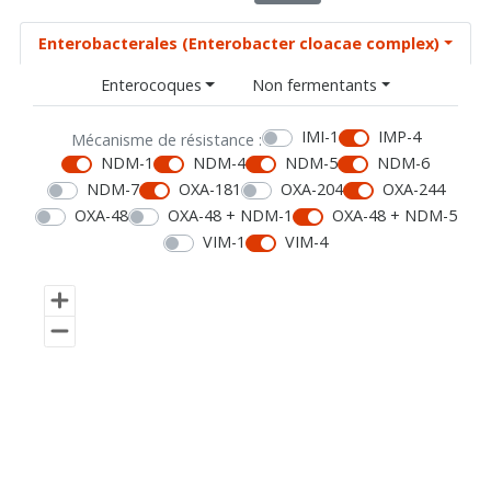
Enterobacterales (Enterobacter cloacae complex)
Enterocoques
Non fermentants
IMI-1
IMP-4
Mécanisme de résistance :
NDM-1
NDM-4
NDM-5
NDM-6
NDM-7
OXA-181
OXA-204
OXA-244
OXA-48
OXA-48 + NDM-1
OXA-48 + NDM-5
VIM-1
VIM-4