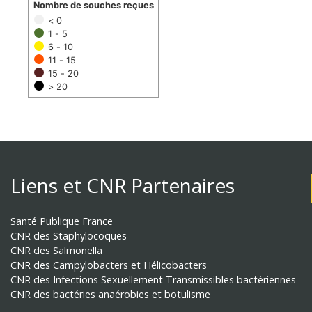
Nombre de souches reçues
< 0
1 - 5
6 - 10
11 - 15
15 - 20
> 20
Liens et CNR Partenaires
Santé Publique France
CNR des Staphylocoques
CNR des Salmonella
CNR des Campylobacters et Hélicobacters
CNR des Infections Sexuellement Transmissibles bactériennes
CNR des bactéries anaérobies et botulisme