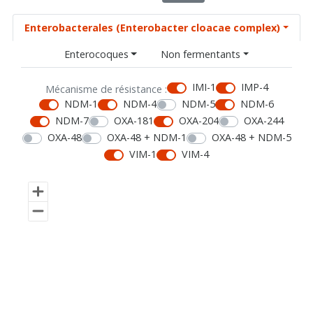
Enterobacterales (Enterobacter cloacae complex)
Enterocoques
Non fermentants
IMI-1
IMP-4
Mécanisme de résistance :
NDM-1
NDM-4
NDM-5
NDM-6
NDM-7
OXA-181
OXA-204
OXA-244
OXA-48
OXA-48 + NDM-1
OXA-48 + NDM-5
VIM-1
VIM-4