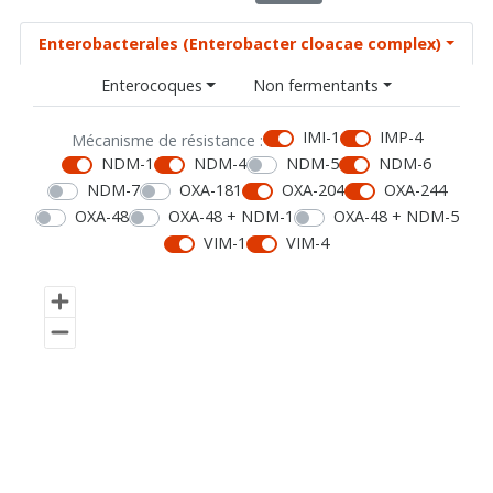
Enterobacterales (Enterobacter cloacae complex)
Enterocoques
Non fermentants
IMI-1
IMP-4
Mécanisme de résistance :
NDM-1
NDM-4
NDM-5
NDM-6
NDM-7
OXA-181
OXA-204
OXA-244
OXA-48
OXA-48 + NDM-1
OXA-48 + NDM-5
VIM-1
VIM-4