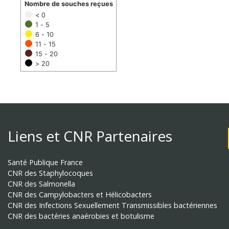
Nombre de souches reçues
< 0
1 - 5
6 - 10
11 - 15
15 - 20
> 20
Liens et CNR Partenaires
Santé Publique France
CNR des Staphylocoques
CNR des Salmonella
CNR des Campylobacters et Hélicobacters
CNR des Infections Sexuellement Transmissibles bactériennes
CNR des bactéries anaérobies et botulisme