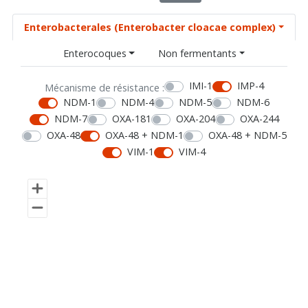
Enterobacterales (Enterobacter cloacae complex)
Enterocoques
Non fermentants
IMI-1
IMP-4
Mécanisme de résistance :
NDM-1
NDM-4
NDM-5
NDM-6
NDM-7
OXA-181
OXA-204
OXA-244
OXA-48
OXA-48 + NDM-1
OXA-48 + NDM-5
VIM-1
VIM-4