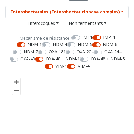
Enterobacterales (Enterobacter cloacae complex)
Enterocoques
Non fermentants
IMI-1
IMP-4
Mécanisme de résistance :
NDM-1
NDM-4
NDM-5
NDM-6
NDM-7
OXA-181
OXA-204
OXA-244
OXA-48
OXA-48 + NDM-1
OXA-48 + NDM-5
VIM-1
VIM-4