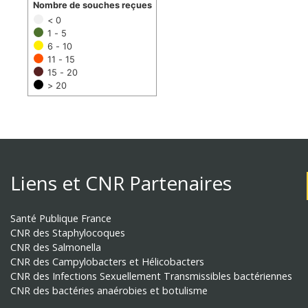
Nombre de souches reçues
< 0
1 - 5
6 - 10
11 - 15
15 - 20
> 20
Liens et CNR Partenaires
Santé Publique France
CNR des Staphylocoques
CNR des Salmonella
CNR des Campylobacters et Hélicobacters
CNR des Infections Sexuellement Transmissibles bactériennes
CNR des bactéries anaérobies et botulisme