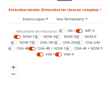
Enterobacterales (Enterobacter cloacae complex)
Enterocoques
Non fermentants
IMI-1
IMP-4
Mécanisme de résistance :
NDM-1
NDM-4
NDM-5
NDM-6
NDM-7
OXA-181
OXA-204
OXA-244
OXA-48
OXA-48 + NDM-1
OXA-48 + NDM-5
VIM-1
VIM-4