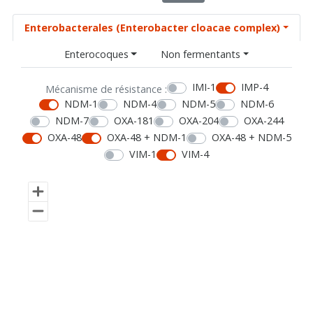
Enterobacterales (Enterobacter cloacae complex)
Enterocoques
Non fermentants
IMI-1
IMP-4
Mécanisme de résistance :
NDM-1
NDM-4
NDM-5
NDM-6
NDM-7
OXA-181
OXA-204
OXA-244
OXA-48
OXA-48 + NDM-1
OXA-48 + NDM-5
VIM-1
VIM-4