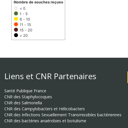
Nombre de souches reçues
< 0
1 - 5
6 - 10
11 - 15
15 - 20
> 20
Liens et CNR Partenaires
Santé Publique France
CNR des Staphylocoques
CNR des Salmonella
CNR des Campylobacters et Hélicobacters
CNR des Infections Sexuellement Transmissibles bactériennes
CNR des bactéries anaérobies et botulisme