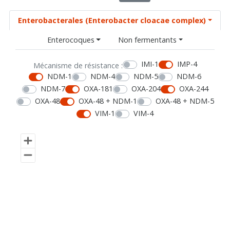
Enterobacterales (Enterobacter cloacae complex)
Enterocoques
Non fermentants
IMI-1
IMP-4
Mécanisme de résistance :
NDM-1
NDM-4
NDM-5
NDM-6
NDM-7
OXA-181
OXA-204
OXA-244
OXA-48
OXA-48 + NDM-1
OXA-48 + NDM-5
VIM-1
VIM-4