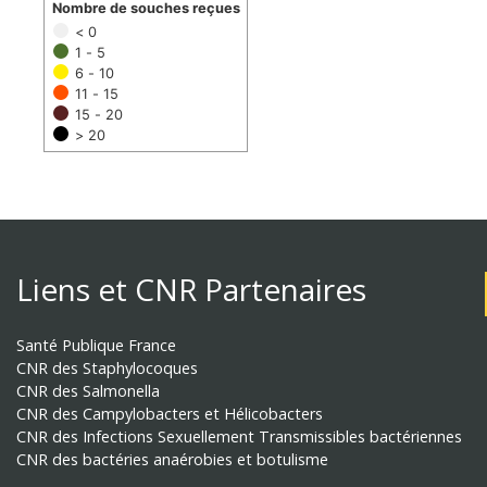
Nombre de souches reçues
< 0
1 - 5
6 - 10
11 - 15
15 - 20
> 20
Liens et CNR Partenaires
Santé Publique France
CNR des Staphylocoques
CNR des Salmonella
CNR des Campylobacters et Hélicobacters
CNR des Infections Sexuellement Transmissibles bactériennes
CNR des bactéries anaérobies et botulisme