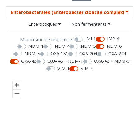
Enterobacterales (Enterobacter cloacae complex)
Enterocoques
Non fermentants
IMI-1
IMP-4
Mécanisme de résistance :
NDM-1
NDM-4
NDM-5
NDM-6
NDM-7
OXA-181
OXA-204
OXA-244
OXA-48
OXA-48 + NDM-1
OXA-48 + NDM-5
VIM-1
VIM-4