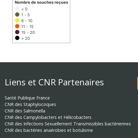
Nombre de souches reçues
< 0
1 - 5
6 - 10
11 - 15
15 - 20
> 20
Liens et CNR Partenaires
Santé Publique France
CNR des Staphylocoques
CNR des Salmonella
CNR des Campylobacters et Hélicobacters
CNR des Infections Sexuellement Transmissibles bactériennes
CNR des bactéries anaérobies et botulisme