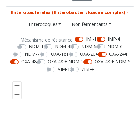
Enterobacterales (Enterobacter cloacae complex)
Enterocoques
Non fermentants
IMI-1
IMP-4
Mécanisme de résistance :
NDM-1
NDM-4
NDM-5
NDM-6
NDM-7
OXA-181
OXA-204
OXA-244
OXA-48
OXA-48 + NDM-1
OXA-48 + NDM-5
VIM-1
VIM-4