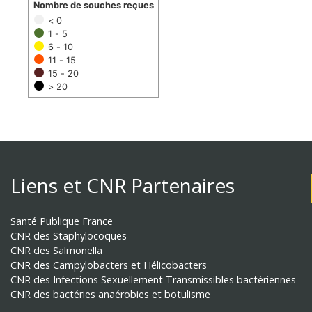
Nombre de souches reçues
< 0
1 - 5
6 - 10
11 - 15
15 - 20
> 20
Liens et CNR Partenaires
Santé Publique France
CNR des Staphylocoques
CNR des Salmonella
CNR des Campylobacters et Hélicobacters
CNR des Infections Sexuellement Transmissibles bactériennes
CNR des bactéries anaérobies et botulisme