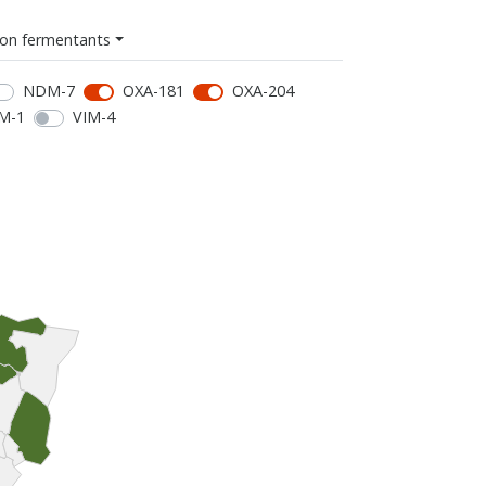
on fermentants
NDM-7
OXA-181
OXA-204
M-1
VIM-4