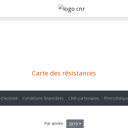
Carte des résistances
 d'activité
Conditions financières
CNR partenaires
Photothèqu
Par année :
2019