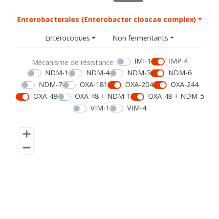
Enterobacterales (Enterobacter cloacae complex)
Enterocoques
Non fermentants
IMI-1
IMP-4
Mécanisme de résistance :
NDM-1
NDM-4
NDM-5
NDM-6
NDM-7
OXA-181
OXA-204
OXA-244
OXA-48
OXA-48 + NDM-1
OXA-48 + NDM-5
VIM-1
VIM-4