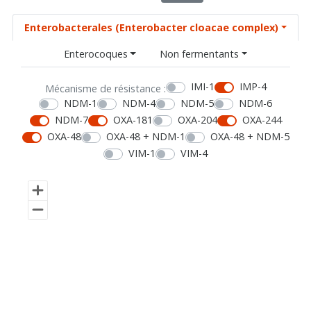
Enterobacterales (Enterobacter cloacae complex)
Enterocoques
Non fermentants
IMI-1
IMP-4
Mécanisme de résistance :
NDM-1
NDM-4
NDM-5
NDM-6
NDM-7
OXA-181
OXA-204
OXA-244
OXA-48
OXA-48 + NDM-1
OXA-48 + NDM-5
VIM-1
VIM-4