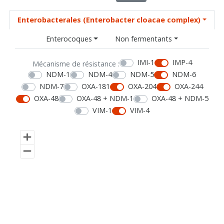
Enterobacterales (Enterobacter cloacae complex)
Enterocoques
Non fermentants
IMI-1
IMP-4
Mécanisme de résistance :
NDM-1
NDM-4
NDM-5
NDM-6
NDM-7
OXA-181
OXA-204
OXA-244
OXA-48
OXA-48 + NDM-1
OXA-48 + NDM-5
VIM-1
VIM-4