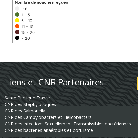
Nombre de souches reçues
< 0
1 - 5
6 - 10
11 - 15
15 - 20
> 20
Liens et CNR Partenaires
Santé Publique France
CNR des Staphylocoques
CNR des Salmonella
CNR des Campylobacters et Hélicobacters
CNR des Infections Sexuellement Transmissibles bactériennes
CNR des bactéries anaérobies et botulisme