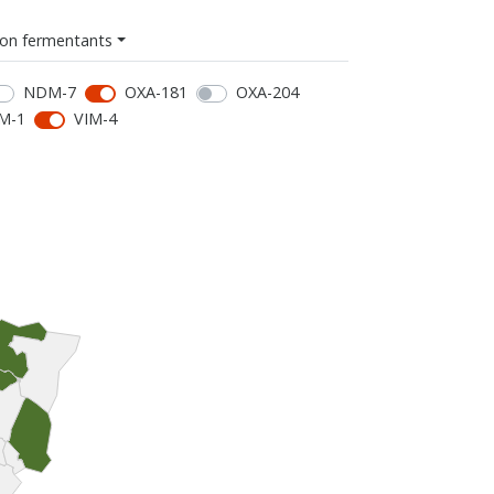
on fermentants
NDM-7
OXA-181
OXA-204
M-1
VIM-4