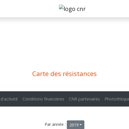
Carte des résistances
 d'activité
Conditions financières
CNR partenaires
Photothèqu
Par année :
2019