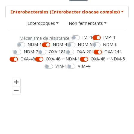
Enterobacterales (Enterobacter cloacae complex)
Enterocoques
Non fermentants
IMI-1
IMP-4
Mécanisme de résistance :
NDM-1
NDM-4
NDM-5
NDM-6
NDM-7
OXA-181
OXA-204
OXA-244
OXA-48
OXA-48 + NDM-1
OXA-48 + NDM-5
VIM-1
VIM-4