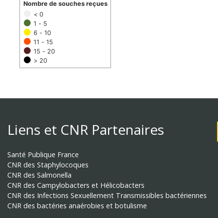
Nombre de souches reçues
< 0
1 - 5
6 - 10
11 - 15
15 - 20
> 20
Liens et CNR Partenaires
Santé Publique France
CNR des Staphylocoques
CNR des Salmonella
CNR des Campylobacters et Hélicobacters
CNR des Infections Sexuellement Transmissibles bactériennes
CNR des bactéries anaérobies et botulisme