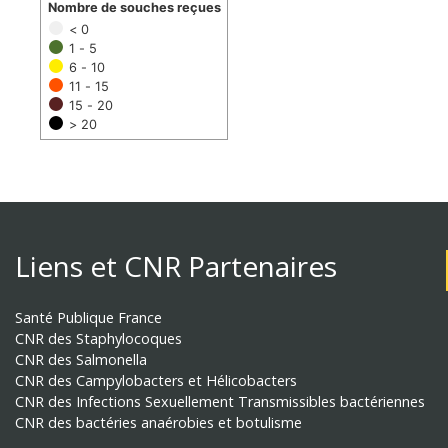
Nombre de souches reçues
< 0
1 - 5
6 - 10
11 - 15
15 - 20
> 20
Liens et CNR Partenaires
Santé Publique France
CNR des Staphylocoques
CNR des Salmonella
CNR des Campylobacters et Hélicobacters
CNR des Infections Sexuellement Transmissibles bactériennes
CNR des bactéries anaérobies et botulisme