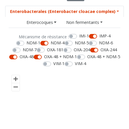
Enterobacterales (Enterobacter cloacae complex)
Enterocoques
Non fermentants
IMI-1
IMP-4
Mécanisme de résistance :
NDM-1
NDM-4
NDM-5
NDM-6
NDM-7
OXA-181
OXA-204
OXA-244
OXA-48
OXA-48 + NDM-1
OXA-48 + NDM-5
VIM-1
VIM-4